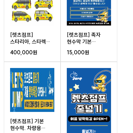
[렛츠점프]
[렛츠점프] 족자
스타리아, 스타렉스
현수막 기본
차량 래핑 (시공 불
90*120cm 디자인
400,000원
15,000원
포함 )
포함
[렛츠점프] 기본
현수막. 차량용