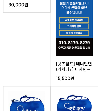
현수막 (디자인포함)
30,000원
[렛츠점프] 배너단면
(거치대x) 디자인
포함 60*180cm
15,500원