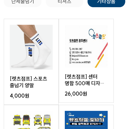
단체줄넘기
티셔츠
기타상품
[렛츠점프] 센터
[렛츠점프] 스포츠
명함 500매 디자인
줄넘기 양말
포함
26,000원
4,000원