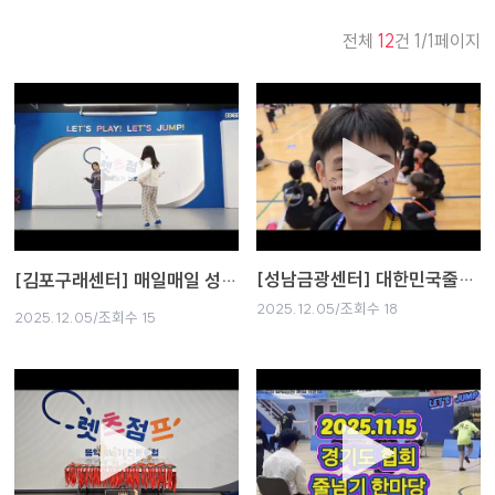
전체
12
건 1/1페이지
[성남금광센터] 대한민국줄넘기 한마당 전국챔피언쉽 대회
[김포구래센터] 매일매일 성장하는 렛쩜이들 ❤️
2025.12.05/조회수 18
2025.12.05/조회수 15