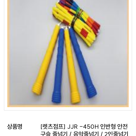
상품명
[렛츠점프] JJR -450H 인반형 안전
구슬 줄넘기 / 음악줄넘기 / 2인줄넘기